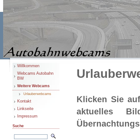
Willkommen
Urlauberw
Webcams Autobahn
BW
Weitere Webcams
Urlauberwebcams
Klicken Sie a
Kontakt
Linkseite
aktuelles B
Impressum
Übernachtungsm
Suche